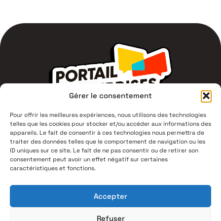
Gérer le consentement
Pour offrir les meilleures expériences, nous utilisons des technologies
telles que les cookies pour stocker et/ou accéder aux informations des
1 Av du Campus Jean Durand,
appareils. Le fait de consentir à ces technologies nous permettra de
11400 Castelnaudary
traiter des données telles que le comportement de navigation ou les
ID uniques sur ce site. Le fait de ne pas consentir ou de retirer son
consentement peut avoir un effet négatif sur certaines
04 68 94 53 00
caractéristiques et fonctions.
Mentions légales
Accepter
Politique de confidentialité
Plan du site
Refuser