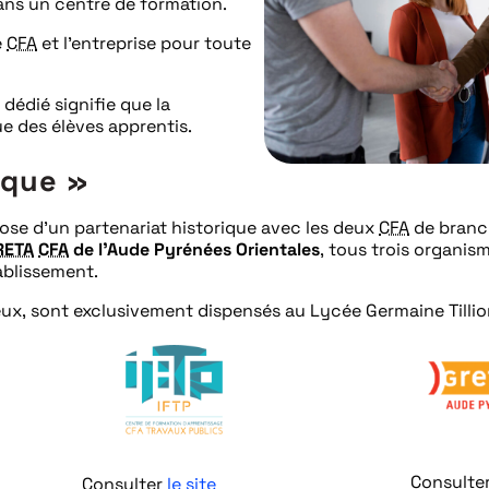
ns un centre de formation.
e
CFA
et l’entreprise pour toute
dédié signifie que la
 des élèves apprentis.
ique »
pose d’un partenariat historique avec les deux
CFA
de branch
RETA
CFA
de l’Aude Pyrénées Orientales
, tous trois organis
ablissement.
ux, sont exclusivement dispensés au Lycée Germaine Tilli
Consulte
Consulter
le site