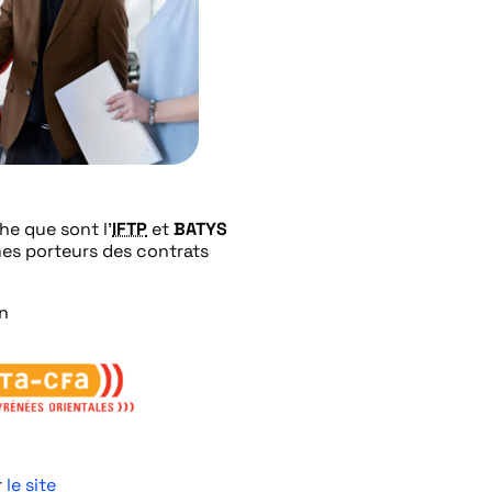
e que sont l’
IFTP
et
BATYS
mes porteurs des contrats
on
r
le site