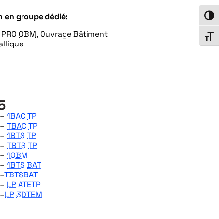
n en groupe dédié:
Passe
 PRO
OBM
, Ouvrage Bâtiment
Chang
llique
5
 –
1BAC
TP
 –
TBAC
TP
 –
1BTS
TP
 –
TBTS
TP
 –
1OBM
 –
1BTS
BAT
 –
TBTSBAT
 –
LP
ATETP
 –
LP
3DTEM