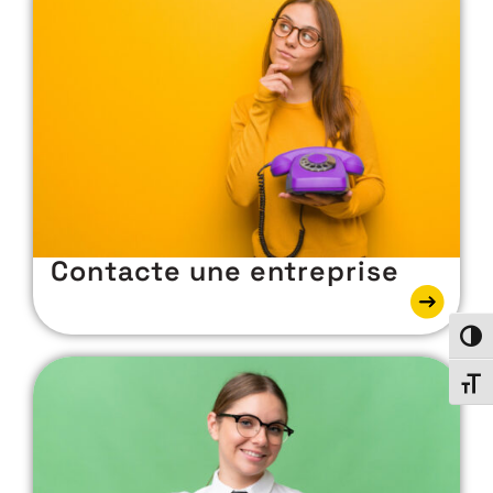
Contacte une entreprise
Passe
Chang