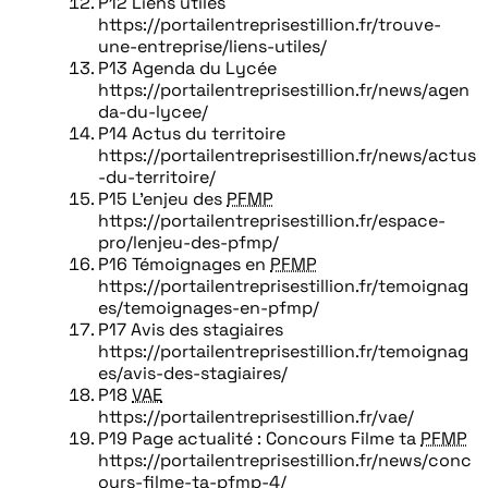
P12 Liens utiles
https://portailentreprisestillion.fr/trouve-
une-entreprise/liens-utiles/
P13 Agenda du Lycée
https://portailentreprisestillion.fr/news/agen
da-du-lycee/
P14 Actus du territoire
https://portailentreprisestillion.fr/news/actus
-du-territoire/
P15 L’enjeu des
PFMP
https://portailentreprisestillion.fr/espace-
pro/lenjeu-des-pfmp/
P16 Témoignages en
PFMP
https://portailentreprisestillion.fr/temoignag
es/temoignages-en-pfmp/
P17 Avis des stagiaires
https://portailentreprisestillion.fr/temoignag
es/avis-des-stagiaires/
P18
VAE
https://portailentreprisestillion.fr/vae/
P19 Page actualité : Concours Filme ta
PFMP
https://portailentreprisestillion.fr/news/conc
ours-filme-ta-pfmp-4/