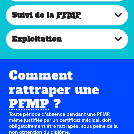
Suivi de la
PFMP
Exploitation
Comment
rattraper une
PFMP
?
Toute période d’absence pendant une
PFMP
,
même justifiée par un certificat médical, doit
obligatoirement être rattrapée, sous peine de la
non obtention du diplôme.