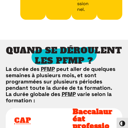
ssion
nel.
QUAND SE DÉROULENT
LES PFMP ?
La durée des
PFMP
peut aller de quelques
semaines à plusieurs mois, et sont
programmées sur plusieurs périodes
pendant toute la durée de ta formation.
La durée globale des
PFMP
varie selon la
formation :
Baccalaur
éat
CAP
professio
Passe