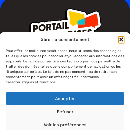
Gérer le consentement
Pour offrir les meilleures expériences, nous utilisons des technologies
telles que les cookies pour stocker et/ou accéder aux informations des
1 Av du Campus Jean Durand,
appareils. Le fait de consentir à ces technologies nous permettra de
11400 Castelnaudary
traiter des données telles que le comportement de navigation ou les
ID uniques sur ce site. Le fait de ne pas consentir ou de retirer son
consentement peut avoir un effet négatif sur certaines
04 68 94 53 00
caractéristiques et fonctions.
Mentions légales
Accepter
Politique de confidentialité
Plan du site
Refuser
Accessbilité : partiellement conforme
(99,3%)
Voir les préférences
Contact