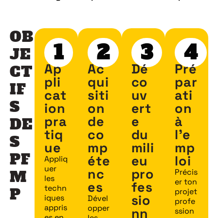
OB
1
2
3
4
JE
Ap
Ac
Dé
Pré
CT
pli
qui
co
par
IF
cat
siti
uv
ati
S
ion
on
ert
on
pra
de
e
à
DE
tiq
co
du
l’e
S
ue
mp
mili
mp
PF
éte
eu
loi
Appliq
uer
nc
pro
M
Précis
les
er ton
es
fes
techn
P
projet
sio
iques
Dével
profe
appris
opper
nn
ssion
es en
les