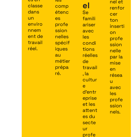
nel et
el
classe
comp
renfor
dans
étenc
Se
cer
un
es
famili
ton
enviro
profe
ariser
inserti
nnem
ssion
avec
on
ent de
nelles
les
profe
travail
spécif
condi
ssion
réel.
iques
tions
nelle
au
réelles
par la
métier
de
mise
prépa
travail
en
ré.
, la
résea
cultur
u
e
avec
d’entr
les
eprise
profe
et les
ssion
attent
nels.
es du
secte
ur
profe