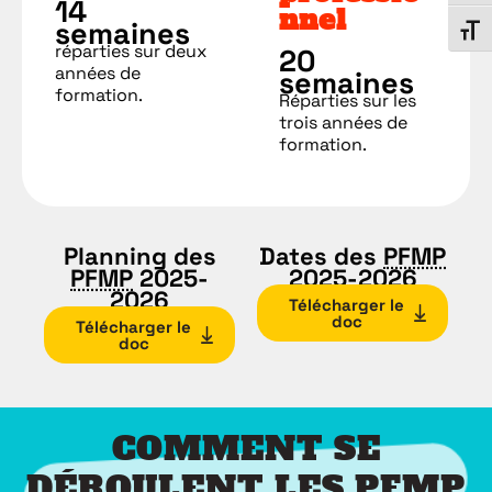
14
nnel
semaines
Chang
réparties sur deux
20
années de
semaines
formation.
Réparties sur les
trois années de
formation.
Planning des
Dates des
PFMP
PFMP
2025-
2025-2026
2026
Télécharger le
doc
Télécharger le
doc
COMMENT SE
DÉROULENT LES PFMP