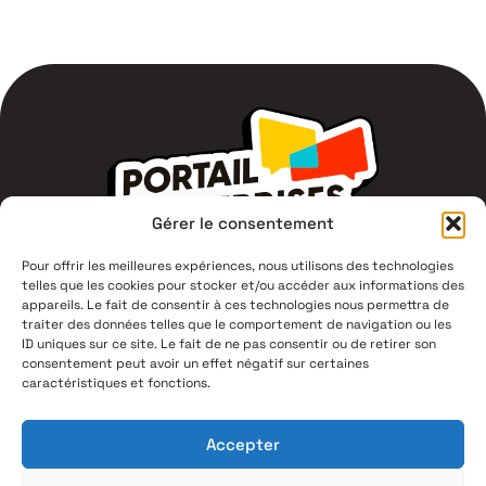
Gérer le consentement
Pour offrir les meilleures expériences, nous utilisons des technologies
telles que les cookies pour stocker et/ou accéder aux informations des
1 Av du Campus Jean Durand,
appareils. Le fait de consentir à ces technologies nous permettra de
11400 Castelnaudary
traiter des données telles que le comportement de navigation ou les
ID uniques sur ce site. Le fait de ne pas consentir ou de retirer son
consentement peut avoir un effet négatif sur certaines
04 68 94 53 00
caractéristiques et fonctions.
Mentions légales
Accepter
Politique de confidentialité
Plan du site