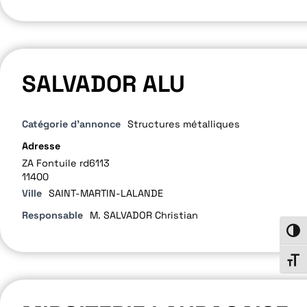
SALVADOR ALU
Catégorie d'annonce
Structures métalliques
Adresse
ZA Fontuile rd6113
11400
Ville
SAINT-MARTIN-LALANDE
Responsable
M. SALVADOR Christian
Passe
Chang