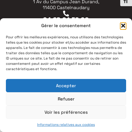
Chang
1 Av du Campus Jean Durand,
11400 Castelnaudary
04 68 94 53 00
Gérer le consentement
Mentions légales
Pour offrir les meilleures expériences, nous utilisons des technologies
telles que les cookies pour stocker et/ou accéder aux informations des
Politique de confidentialité
appareils. Le fait de consentir à ces technologies nous permettra de
Plan du site
traiter des données telles que le comportement de navigation ou les
Accessbilité : partiellement conforme
ID uniques sur ce site. Le fait de ne pas consentir ou de retirer son
(99,3%)
consentement peut avoir un effet négatif sur certaines
Contact
caractéristiques et fonctions.
Accepter
Refuser
Voir les préférences
Informations relatives aux cookies