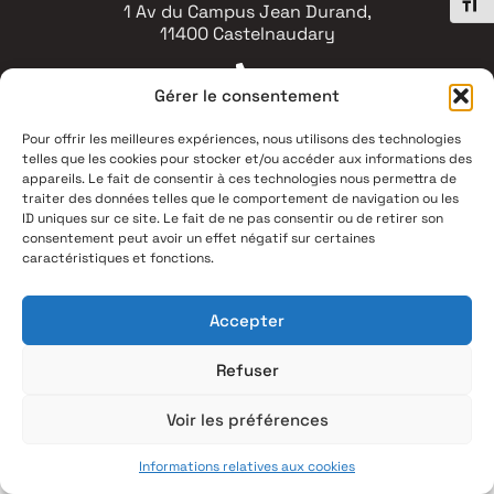
Chang
1 Av du Campus Jean Durand,
11400 Castelnaudary
Gérer le consentement
04 68 94 53 00
Pour offrir les meilleures expériences, nous utilisons des technologies
telles que les cookies pour stocker et/ou accéder aux informations des
Mentions légales
appareils. Le fait de consentir à ces technologies nous permettra de
Politique de confidentialité
traiter des données telles que le comportement de navigation ou les
Plan du site
ID uniques sur ce site. Le fait de ne pas consentir ou de retirer son
Accessbilité : partiellement conforme
consentement peut avoir un effet négatif sur certaines
(99,3%)
caractéristiques et fonctions.
Contact
Accepter
Refuser
Voir les préférences
Informations relatives aux cookies