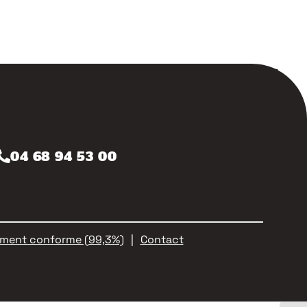
Témoignages
News
Apprentissage
VAE
04 68 94 53 00
llement conforme (99,3%)
Contact