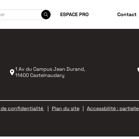
ESPACE PRO
Contact
enseigne-toi
Prépare-toi
Trouve une entreprise
1 Av du Campus Jean Durand,
11400 Castelnaudary
 de confidentialité
Plan du site
Accessbilité : partie