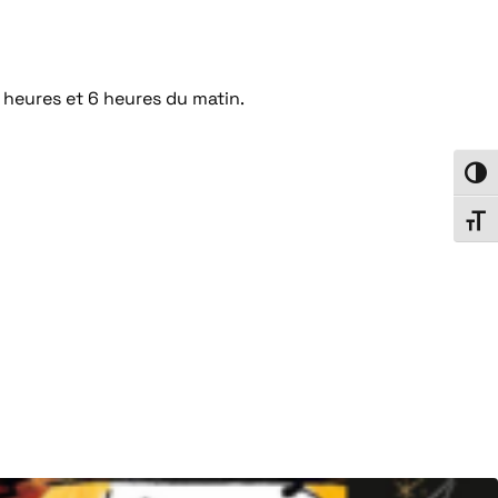
0 heures et 6 heures du matin.
Passe
Chang